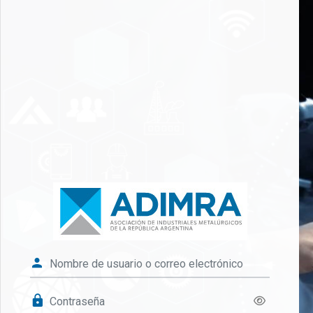
Salta al contenido principal
Entrar a Campu
Nombre de usuario o correo electró
Contraseña